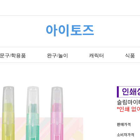
아이토즈
문구/학용품
완구/놀이
캐릭터
식품
슬림마이
*인쇄 없
판매가격
소비자가격