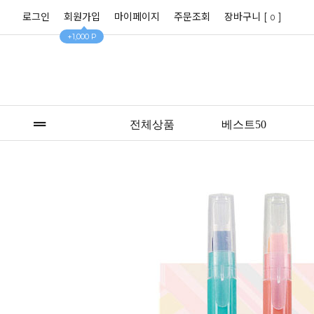
로그인
회원가입
마이페이지
주문조회
장바구니 [
]
0
+1,000 P
전체상품
베스트50