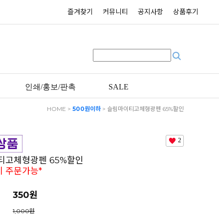
즐겨찾기
커뮤니티
공지사항
상품후기
인쇄/홍보/판촉
SALE
HOME
>
500원이하
> 슬림마이티고체형광펜 65%할인
*인쇄 없이 주문가능*
2
티고체형광펜 65%할인
이 주문가능*
350원
1,000원