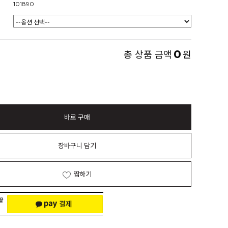
101890
0
총 상품 금액
원
바로 구매
장바구니 담기
찜하기