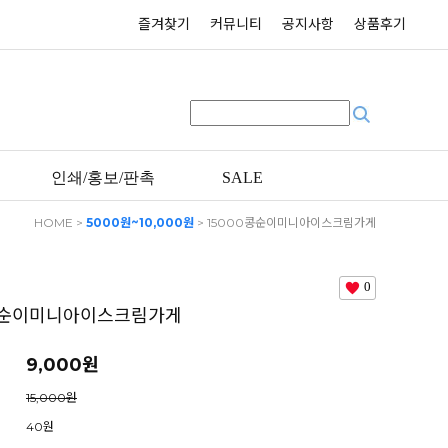
즐겨찾기
커뮤니티
공지사항
상품후기
인쇄/홍보/판촉
SALE
HOME
>
5000원~10,000원
> 15000콩순이미니아이스크림가게
0
0콩순이미니아이스크림가게
9,000원
15,000원
40원