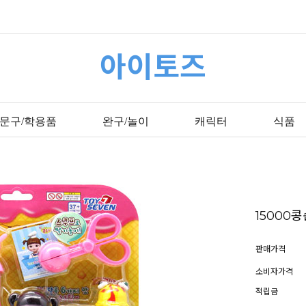
아이토즈
문구/학용품
완구/놀이
캐릭터
식품
1500
판매가격
소비자가격
적립금