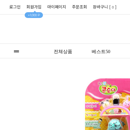
로그인
회원가입
마이페이지
주문조회
장바구니 [
]
0
+1,000 P
전체상품
베스트50