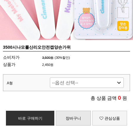
3500시나모롤산리오안전캡양손가위
소비자가
3,500원
(
30
%할인)
상품가
2,450원
A형
0
총 상품 금액
원
바로 구매하기
장바구니
관심상품