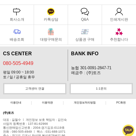
회사소개
카톡상담
Q&A
인쇄게시판
배송조회
대량구매문의
상품권 구매
추천합니다
CS CENTER
BANK INFO
080-505-4949
농협 301-0091-2847-71
평일 09:00 ~ 18:00
예금주 : (주)토즈
토 / 일 / 공휴일 휴무
고객센터 연결
1:1문의
이용안내
이용약관
개인정보처리방침
PC화면
(주)토즈
대표 : 길철수 ㅣ 개인정보 보호 책임자 : 김인숙
사업자 등록번호 : 137-81-62966
통신판매업신고번호 : 2004-경기김포-0119호
전화 : 080-505-4949 ㅣ 팩스 : 031-688-1071
주소 : 경기도 김포시 하성면 봉성로76번길 96