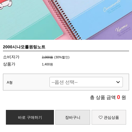
2000시나모롤원링노트
소비자가
2,000원
(
30
%할인)
상품가
1,400원
A형
0
총 상품 금액
원
바로 구매하기
장바구니
관심상품