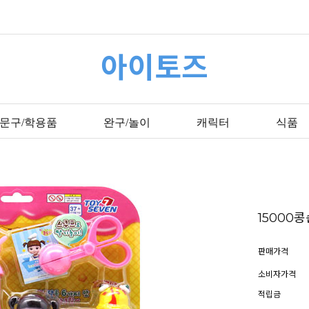
아이토즈
문구/학용품
완구/놀이
캐릭터
식품
1500
판매가격
소비자가격
적립금