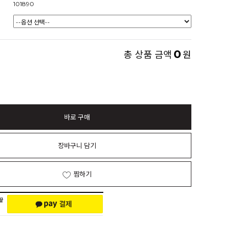
101890
0
총 상품 금액
원
바로 구매
장바구니 담기
찜하기