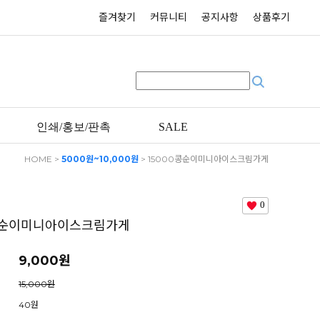
즐겨찾기
커뮤니티
공지사항
상품후기
인쇄/홍보/판촉
SALE
HOME
>
5000원~10,000원
> 15000콩순이미니아이스크림가게
0
0콩순이미니아이스크림가게
9,000원
15,000원
40원