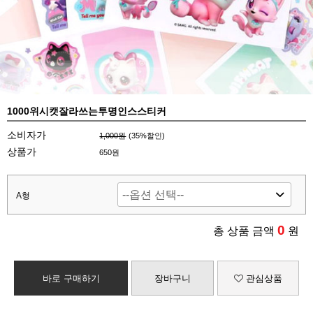
1000위시캣잘라쓰는투명인스스티커
소비자가
1,000원
(
35
%할인)
상품가
650원
A형
0
총 상품 금액
원
바로 구매하기
장바구니
관심상품