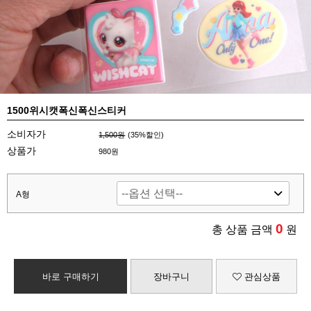
1500위시캣폭신폭신스티커
소비자가
1,500원
(
35
%할인)
상품가
980원
A형
0
총 상품 금액
원
바로 구매하기
장바구니
관심상품