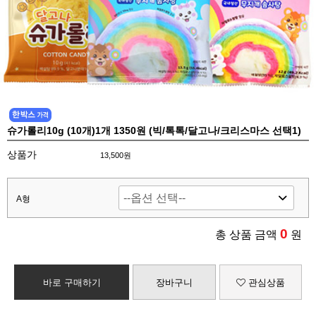
슈가롤리10g (10개)1개 1350원 (빅/톡톡/달고나/크리스마스 선택1)
상품가
13,500원
A형
0
총 상품 금액
원
바로 구매하기
장바구니
관심상품