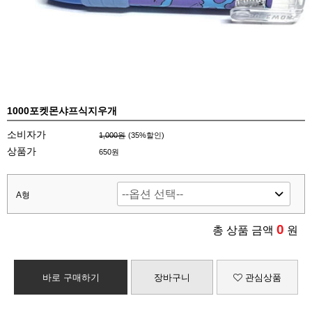
1000포켓몬샤프식지우개
소비자가
1,000원
(
35
%할인)
상품가
650원
A형
0
총 상품 금액
원
바로 구매하기
장바구니
관심상품