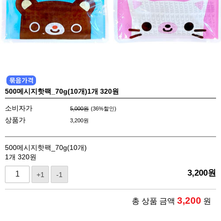
500메시지핫팩_70g(10개)1개 320원
소비자가
5,000원
(
36
%할인)
상품가
3,200
원
500메시지핫팩_70g(10개)
1개 320원
3,200
원
+1
-1
3,200
총 상품 금액
원