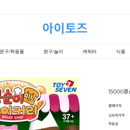
아이토즈
문구/학용품
완구/놀이
캐릭터
식품
15000
판매가격
소비자가격
적립금