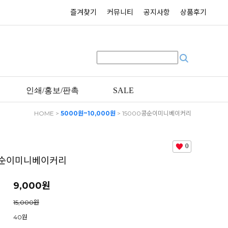
즐겨찾기
커뮤니티
공지사항
상품후기
인쇄/홍보/판촉
SALE
HOME
>
5000원~10,000원
> 15000콩순이미니베이커리
0
콩순이미니베이커리
9,000
원
15,000원
40원