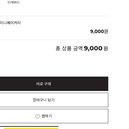
101880
이미니베이커리
9,000
원
9,000
총 상품 금액
원
바로 구매
장바구니 담기
찜하기