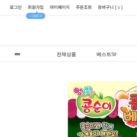
로그인
회원가입
마이페이지
주문조회
장바구니 [
]
0
+1,000 P
전체상품
베스트50