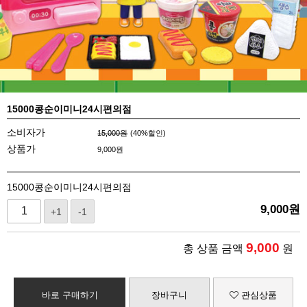
15000콩순이미니24시편의점
소비자가
15,000원
(
40
%할인)
상품가
9,000
원
15000콩순이미니24시편의점
9,000
원
+1
-1
9,000
총 상품 금액
원
바로 구매하기
장바구니
관심상품