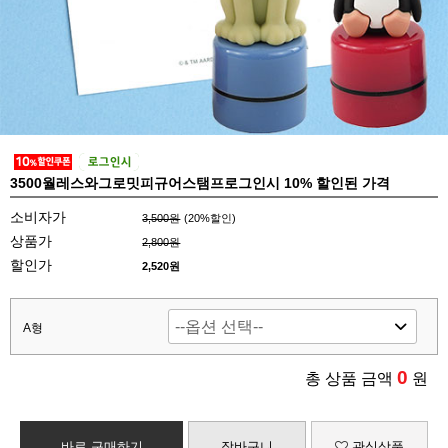
3500월레스와그로밋피규어스탬프로그인시 10% 할인된 가격
소비자가
3,500원
(
20
%할인)
상품가
2,800원
할인가
2,520원
A형
0
총 상품 금액
원
바로 구매하기
장바구니
관심상품