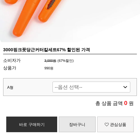
3000핑크풋당근커터칼세트67% 할인된 가격
소비자가
3,000원
(
67
%할인)
상품가
990원
A형
0
총 상품 금액
원
바로 구매하기
장바구니
관심상품