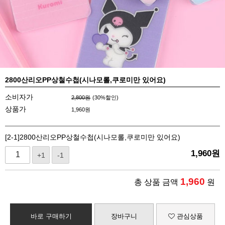
2800산리오PP상철수첩(시나모롤,쿠로미만 있어요)
소비자가
2,800원
(
30
%할인)
상품가
1,960
원
[2-1]2800산리오PP상철수첩(시나모롤,쿠로미만 있어요)
1,960
원
+1
-1
1,960
총 상품 금액
원
바로 구매하기
장바구니
관심상품