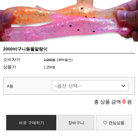
2000바구니동물말랑이
소비자가
2,000원
(
38
%할인)
상품가
1,250원
A형
0
총 상품 금액
원
바로 구매하기
장바구니
관심상품