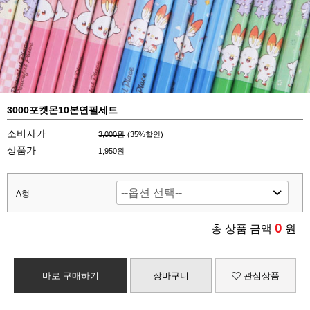
3000포켓몬10본연필세트
소비자가
3,000원
(
35
%할인)
상품가
1,950원
A형
0
총 상품 금액
원
바로 구매하기
장바구니
관심상품