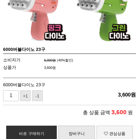
6000버블다이노 23구
소비자가
6,000원
(
40
%할인)
상품가
3,600
원
6000버블다이노 23구
3,600
원
+1
-1
3,600
총 상품 금액
원
바로 구매하기
장바구니
관심상품