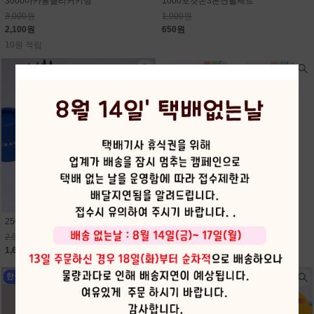
3000마카롱클리커키링
1000포켓몬3본연필세트
3,000원
1,000원
2,100원
650원
10원 적립
2500먼작귀12색미니원목색연필
2000지워지는듀얼형광펜
2,500원
2,000원
1,630원
1,300원