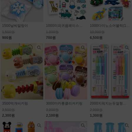
1500날씨말랑이
1000미피귀욤페이스판박이스티커
1000다이노소어블럭(10종) 1개650원
1,500원
1,000원
10,000원
900원
700원
6,500원
3500먹개비키링
3000마카롱클리커키링
2000지워지는듀얼형광펜
3,500원
3,000원
2,000원
2,300원
2,100원
1,300원