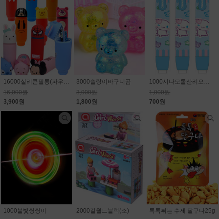
16000실리콘필통(파우치)_캐릭터 랜덤(마블,스티치,디즈니)75.6% 할인
3000슬랑이바구니곰
1000시나모롤산리오노크식지우개
16,000원
3,000원
1,000원
3,900원
1,800원
700원
1000불빛씽씽이
2000걸월드블럭(소)
톡톡튀는 수제 달구나25g