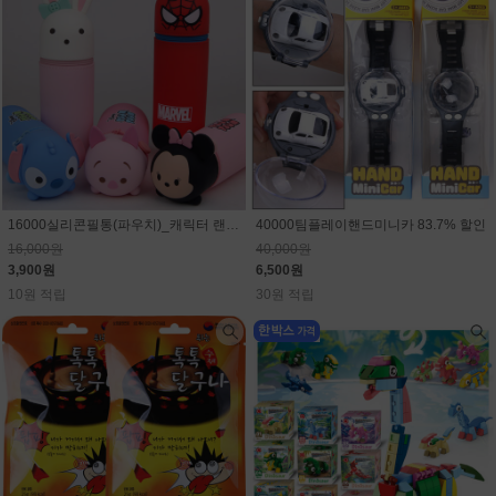
16000실리콘필통(파우치)_캐릭터 랜덤(마블,스티치,디즈니)75.6% 할인
40000팀플레이핸드미니카 83.7% 할인
16,000원
40,000원
3,900원
6,500원
10원 적립
30원 적립