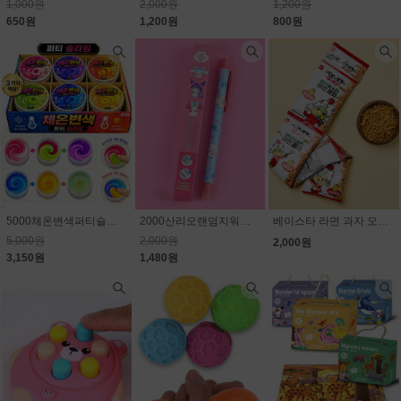
1,000원
2,000원
1,200원
650원
1,200원
800원
5000체온변색퍼티슬라임
2000산리오랜덤지워지는볼펜
베이스타 라면 과자 오리지널 4p(줄줄이) 80g(20g×4개)
5,000원
2,000원
2,000원
3,150원
1,480원