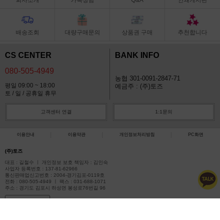
배송조회
대량구매문의
상품권 구매
추천합니다
CS CENTER
BANK INFO
080-505-4949
농협 301-0091-2847-71
평일 09:00 ~ 18:00
예금주 : (주)토즈
토 / 일 / 공휴일 휴무
고객센터 연결
1:1문의
이용안내
이용약관
개인정보처리방침
PC화면
(주)토즈
대표 : 길철수 ㅣ 개인정보 보호 책임자 : 김인숙
사업자 등록번호 : 137-81-62966
통신판매업신고번호 : 2004-경기김포-0119호
전화 : 080-505-4949 ㅣ 팩스 : 031-688-1071
주소 : 경기도 김포시 하성면 봉성로76번길 96
사업자정보확인
COPYRIGHT(C)아이토즈 ALL RIGHTS RESERVED.