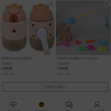
8000카피바라연필깎이
13000어촌생활바구니낚시놀이
8,000원
13,000원
5,500원
7,000원
20원 적립
30원 적립
더보기
(
1
/
38
)
+
회사소개
카톡상담
Q&A
인쇄게시판