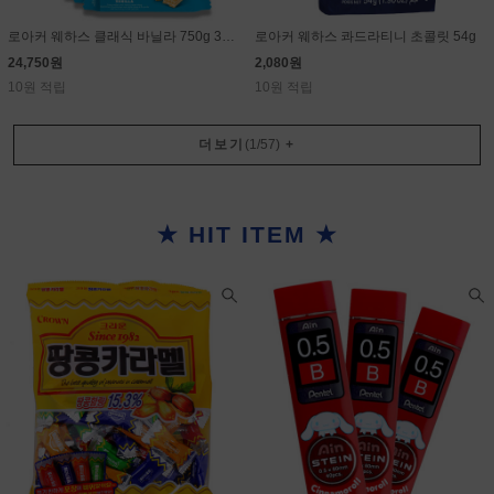
로아커 웨하스 클래식 바닐라 750g 30g×25개
로아커 웨하스 콰드라티니 초콜릿 54g
24,750원
2,080원
10원 적립
10원 적립
더보기
(
1
/
57
)
+
★ HIT ITEM ★