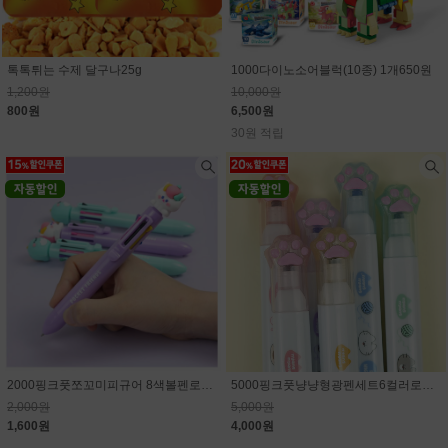
톡톡튀는 수제 달구나25g
1000다이노소어블럭(10종) 1개650원
1,200원
10,000원
800원
6,500원
30원 적립
2000핑크풋쪼꼬미피규어 8색볼펜로그인시 15% 할인된 가격
5000핑크풋냥냥형광펜세트6컬러로그인시 20% 할인된 가격
2,000원
5,000원
1,600원
4,000원