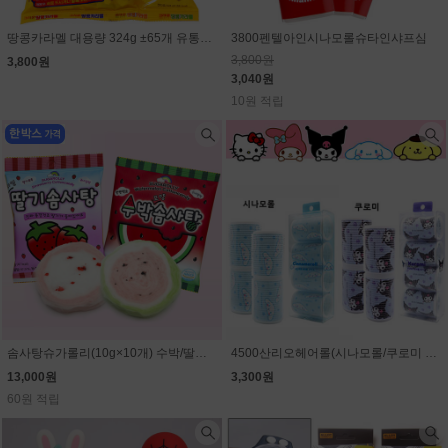
땅콩카라멜 대용량 324g ±65개 유통기한 임박할인(9월11일)
3800펜텔아인시나모롤슈타인샤프심
3,800원
3,800원
3,040원
10원 적립
솜사탕슈가롤리(10g×10개) 수박/딸기 선택 (1개 1300원)
4500산리오헤어롤(시나모롤/쿠로미 선택)
13,000원
3,300원
60원 적립