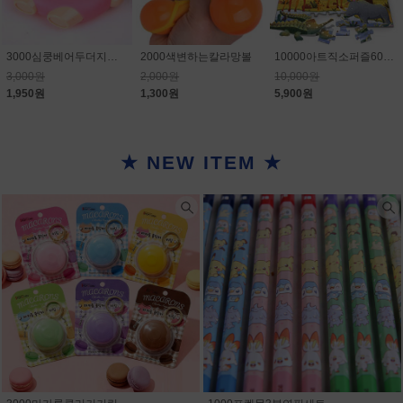
3000심쿵베어두더지게임
2000색변하는칼라망볼
10000아트직소퍼즐60PCS
3,000원
2,000원
10,000원
1,950원
1,300원
5,900원
★ NEW ITEM ★