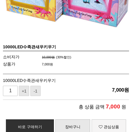
10000LED수족관새우키우기
소비자가
10,000원
(
30
%할인)
상품가
7,000
원
10000LED수족관새우키우기
7,000
원
+1
-1
7,000
총 상품 금액
원
바로 구매하기
장바구니
관심상품