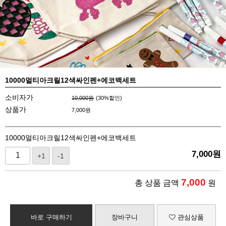
10000멀티아크릴12색싸인펜+에코백세트
소비자가
10,000원
(
30
%할인)
상품가
7,000
원
10000멀티아크릴12색싸인펜+에코백세트
7,000
원
+1
-1
7,000
총 상품 금액
원
바로 구매하기
장바구니
관심상품