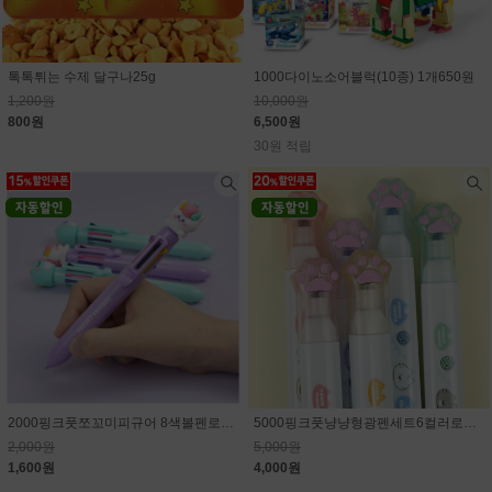
톡톡튀는 수제 달구나25g
1000다이노소어블럭(10종) 1개650원
1,200원
10,000원
800원
6,500원
30원 적립
2000핑크풋쪼꼬미피규어 8색볼펜로그인시 15% 할인된 가격
5000핑크풋냥냥형광펜세트6컬러로그인시 20% 할인된 가격
2,000원
5,000원
1,600원
4,000원