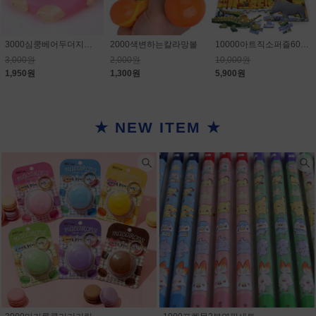
3000심쿵베어두더지게임
2000색변하는칼라망볼
10000아트직소퍼즐60PCS
3,000원
2,000원
10,000원
1,950원
1,300원
5,900원
★ NEW ITEM ★