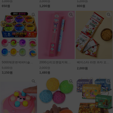
1,000원
2,000원
1,200원
650원
1,200원
800원
5000체온변색퍼티슬라임
2000산리오랜덤지워지는볼펜
베이스타 라면 과자 오리지널 4p(줄줄이) 80g(20g×4개)
5,000원
2,000원
2,000원
3,150원
1,480원