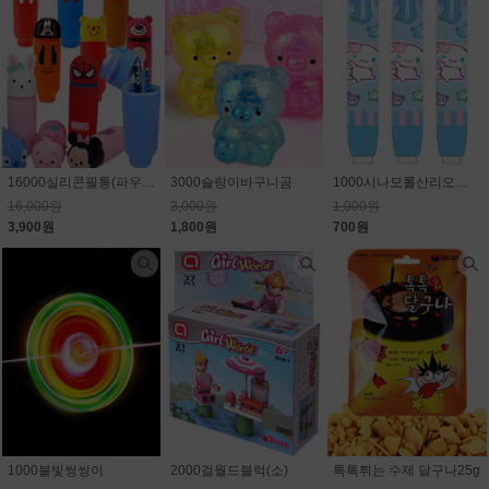
16000실리콘필통(파우치)_캐릭터 랜덤(마블,스티치,디즈니)75.6% 할인
3000슬랑이바구니곰
1000시나모롤산리오노크식지우개
16,000원
3,000원
1,000원
3,900원
1,800원
700원
1000불빛씽씽이
2000걸월드블럭(소)
톡톡튀는 수제 달구나25g