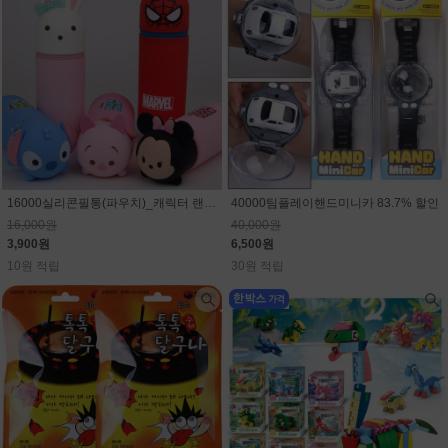
16000실리콘필통(파우치)_캐릭터 랜덤(마블,스티치,디즈니)75.6% 할인
40000팀플레이핸드미니카 83.7% 할인
16,000원
40,000원
3,900원
6,500원
10원 적립
30원 적립