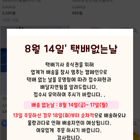
3000마카롱클리커키링
1000포켓몬3본연필세트
3,000원
1,000원
2,100원
650원
10원 적립
2500먼작귀12색미니원목색연필
2000지워지는듀얼형광펜
2,500원
2,000원
1,630원
1,300원