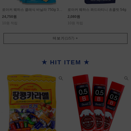
로아커 웨하스 클래식 바닐라 750g 30g×25개
로아커 웨하스 콰드라티니 초콜릿 54g
24,750원
2,080원
10원 적립
10원 적립
더보기
(
1
/
57
)
+
★ HIT ITEM ★