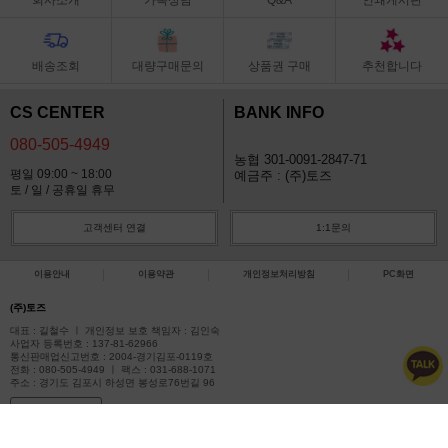
배송조회
대량구매문의
상품권 구매
추천합니다
CS CENTER
BANK INFO
080-505-4949
농협 301-0091-2847-71
평일 09:00 ~ 18:00
예금주 : (주)토즈
토 / 일 / 공휴일 휴무
고객센터 연결
1:1문의
이용안내
이용약관
개인정보처리방침
PC화면
(주)토즈
대표 : 길철수 ㅣ 개인정보 보호 책임자 : 김인숙
사업자 등록번호 : 137-81-62966
통신판매업신고번호 : 2004-경기김포-0119호
전화 : 080-505-4949 ㅣ 팩스 : 031-688-1071
주소 : 경기도 김포시 하성면 봉성로76번길 96
사업자정보확인
COPYRIGHT(C)아이토즈 ALL RIGHTS RESERVED.