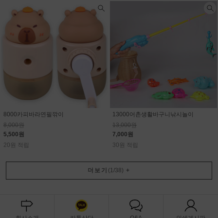
8000카피바라연필깎이
13000어촌생활바구니낚시놀이
8,000원
13,000원
5,500원
7,000원
20원 적립
30원 적립
더보기
(
1
/
38
)
+
회사소개
카톡상담
Q&A
인쇄게시판