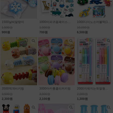
1500날씨말랑이
1000미피귀욤페이스판박이스티커
1000다이노소어블럭(10종) 1개650원
1,500원
1,000원
10,000원
900원
700원
6,500원
3500먹개비키링
3000마카롱클리커키링
2000지워지는듀얼형광펜
3,500원
3,000원
2,000원
2,300원
2,100원
1,300원