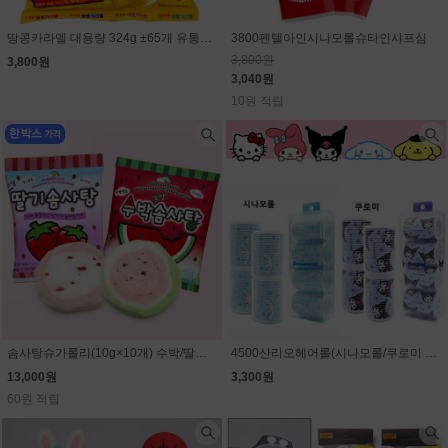
땅콩카라멜 대용량 324g ±65개 유통기한 임박할인(9월11일)
3800펜텔아인시나모롤슈타인샤프심
3,800원
3,800원
3,040원
10원 적립
솜사탕슈가롤리(10g×10개) 수박/딸기 선택 (1개 1300원)
4500산리오헤어롤(시나모롤/쿠로미 선택)
13,000원
3,300원
60원 적립