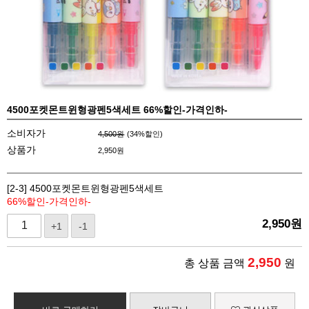
4500포켓몬트윈형광펜5색세트 66%할인-가격인하-
소비자가
4,500원
(
34
%할인)
상품가
2,950
원
[2-3] 4500포켓몬트윈형광펜5색세트
66%할인-가격인하-
2,950
원
+1
-1
2,950
총 상품 금액
원