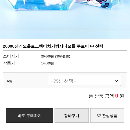
20000산리오홀로그램비치가방시나모롤,쿠로미 中 선택
소비자가
20,000원
(
30
%할인)
상품가
14,000원
A형
0
총 상품 금액
원
바로 구매하기
장바구니
관심상품