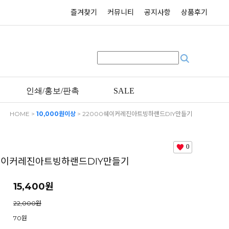
즐겨찾기
커뮤니티
공지사항
상품후기
인쇄/홍보/판촉
SALE
HOME
>
10,000원이상
> 22000쉐이커레진아트빙하랜드DIY만들기
0
0쉐이커레진아트빙하랜드DIY만들기
15,400
원
22,000원
70원