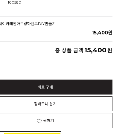
100580
000쉐이커레진아트빙하랜드DIY만들기
15,400
원
15,400
총 상품 금액
원
바로 구매
장바구니 담기
찜하기