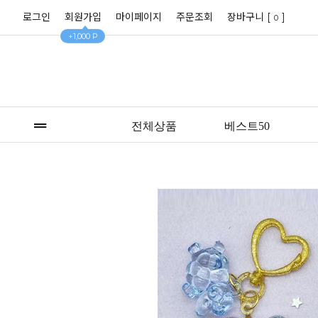
로그인
회원가입
마이페이지
주문조회
장바구니 [
]
0
+1,000 P
전체상품
베스트50